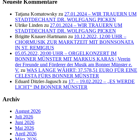
Neueste Kommentare
Tatjana Komatowsky
zu
27.01.2024 – WIR TRAUERN UM
STADTDECHANT DR. WOLFGANG PICKEN
Ulrike Linden
zu
27.01.2024 – WIR TRAUERN UM
STADTDECHANT DR. WOLFGANG PICKEN
Brigitte Knauer-Hartmann
zu
10.12.2022, 12:00 UHR –
CHORMUSIK ZUR MARKTZEIT MIT BONNSONATA
IN ST. REMIGIUS
05.05.2022, 20:00 UHR – ORGELKONZERT IM
BONNER MÜNSTER MIT MARKUS KARAS | Verein
der Freunde und Förderer der Musik am Bonner Münster e.
V.
zu
WAS LANGE WÄHRT: 37.578,51 EURO FÜR EINE
CELESTA FÜRS BONNER MÜNSTER
Eduard Ditzler-Jagusch
zu
17. – 19.02.2022 – „ES WERDE
LICHT“ IM BONNER MÜNSTER
Archiv
August 2026
Juli 2026
Juni 2026
Mai 2026
April 2026
März 2026