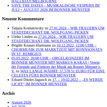
HALLIDAY/MELBOURNE
SAVE THE DATES – MUSIKALISCHE VESPERN IM
JULI + AUGUST 2026 IM BONNER MÜNSTER
Neueste Kommentare
Tatjana Komatowsky
zu
27.01.2024 – WIR TRAUERN UM
STADTDECHANT DR. WOLFGANG PICKEN
Ulrike Linden
zu
27.01.2024 – WIR TRAUERN UM
STADTDECHANT DR. WOLFGANG PICKEN
Brigitte Knauer-Hartmann
zu
10.12.2022, 12:00 UHR –
CHORMUSIK ZUR MARKTZEIT MIT BONNSONATA
IN ST. REMIGIUS
05.05.2022, 20:00 UHR – ORGELKONZERT IM
BONNER MÜNSTER MIT MARKUS KARAS | Verein
der Freunde und Förderer der Musik am Bonner Münster e.
V.
zu
WAS LANGE WÄHRT: 37.578,51 EURO FÜR EINE
CELESTA FÜRS BONNER MÜNSTER
Eduard Ditzler-Jagusch
zu
17. – 19.02.2022 – „ES WERDE
LICHT“ IM BONNER MÜNSTER
Archiv
August 2026
Juli 2026