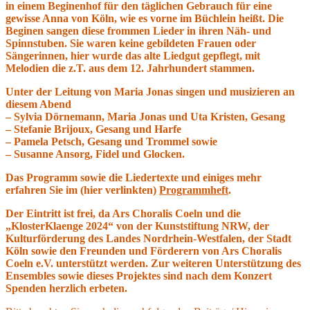
in einem Beginenhof für den täglichen Gebrauch für eine
gewisse Anna von Köln, wie es vorne im Büchlein heißt. Die
Beginen sangen diese frommen Lieder in ihren Näh- und
Spinnstuben. Sie waren keine gebildeten Frauen oder
Sängerinnen, hier wurde das alte Liedgut gepflegt, mit
Melodien die z.T. aus dem 12. Jahrhundert stammen.
Unter der Leitung von Maria Jonas singen und musizieren an
diesem Abend
– Sylvia Dörnemann, Maria Jonas und
Uta Kristen, Gesang
– Stefanie Brijoux, Gesang und Harfe
– Pamela Petsch, Gesang und Trommel sowie
– Susanne Ansorg, Fidel und Glocken.
Das Programm sowie die Liedertexte und einiges mehr
erfahren Sie im (hier verlinkten)
Programmheft
.
Der Eintritt ist frei, da Ars Choralis Coeln und die
„KlosterKlaenge 2024“ von der Kunststiftung NRW, der
Kulturförderung des Landes Nordrhein-Westfalen, der Stadt
Köln sowie den Freunden und Förderern von Ars Choralis
Coeln e.V. unterstützt werden. Zur weiteren Unterstützung des
Ensembles sowie dieses Projektes sind nach dem Konzert
Spenden herzlich erbeten.