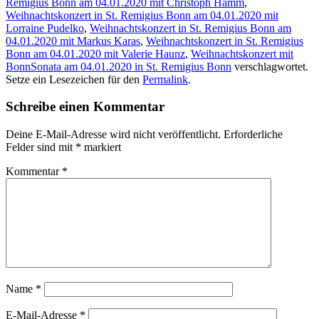
Remigius Bonn am 04.01.2020 mit Christoph Hamm
,
Weihnachtskonzert in St. Remigius Bonn am 04.01.2020 mit
Lorraine Pudelko
,
Weihnachtskonzert in St. Remigius Bonn am
04.01.2020 mit Markus Karas
,
Weihnachtskonzert in St. Remigius
Bonn am 04.01.2020 mit Valerie Haunz
,
Weihnachtskonzert mit
BonnSonata am 04.01.2020 in St. Remigius Bonn
verschlagwortet.
Setze ein Lesezeichen für den
Permalink
.
Schreibe einen Kommentar
Deine E-Mail-Adresse wird nicht veröffentlicht.
Erforderliche
Felder sind mit
*
markiert
Kommentar
*
Name
*
E-Mail-Adresse
*